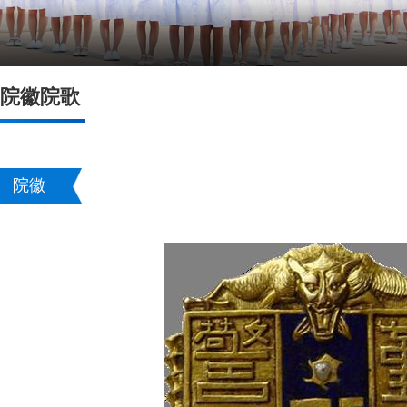
院徽院歌
院徽