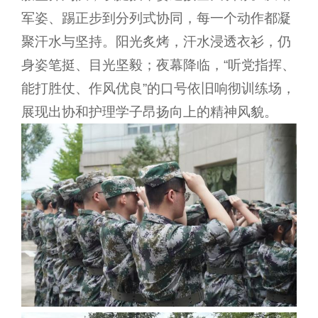
军姿、踢正步到分列式协同，每一个动作都凝
聚汗水与坚持。阳光炙烤，汗水浸透衣衫，仍
身姿笔挺、目光坚毅；夜幕降临，“听党指挥、
能打胜仗、作风优良”的口号依旧响彻训练场，
展现出协和护理学子昂扬向上的精神风貌。