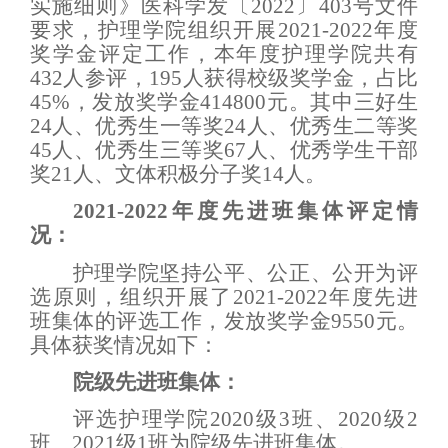
实施细则》医科学发〔20
22
〕
403
号文件
要求，
护理学院
组织开展
2021-2022
年度
奖学金评定工作，
本年度护理学院共有
432人参评，195人获得校级奖学金，占比
45%，发放奖学金414800元。其中三好生
24人、优秀生一等奖24人、优秀生二等奖
45人、优秀生三等奖67人、优秀学生干部
奖21人、
文体
积极分子
奖
14人。
2021-2022年度先进班集体评定情
况：
护理学院坚持
公平、公正、公开为评
选原则，组织开展了2021-2022年度
先进
班集体的评选工作
，
发放奖学金9550元
。
具体获奖情况如下：
院级先进班集体：
评选护理学院2020级3班、
2020级
2
班
、
2021级1班为院级先进班集体。