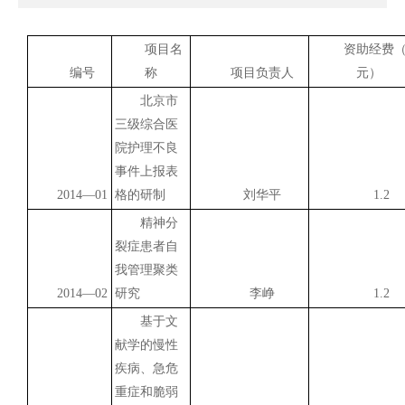
项目名
资助经费
编号
称
项目负责人
元）
北京市
三级综合医
院护理不良
事件上报表
2014
—01
格的研制
刘华平
1.2
精神分
裂症患者自
我管理聚类
2014
—02
研究
李峥
1.2
基于文
献学的慢性
疾病、急危
重症和脆弱