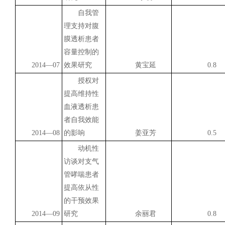
自我管
理支持对腹
膜透析患者
容量控制的
2014
—07
效果研究
黄宝延
0.8
授权对
提高维持性
血液透析患
者自我效能
2014
—08
的影响
姜亚芳
0.5
动机性
访谈对支气
管哮喘患者
提高依从性
的干预效果
2014
—09
研究
余丽君
0.8