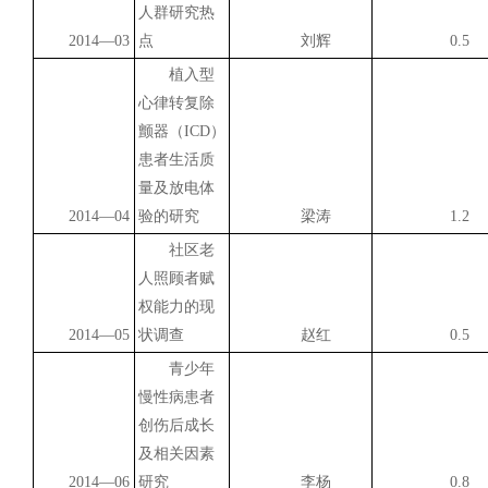
人群研究热
2014
—03
点
刘辉
0.5
植入型
心律转复除
颤器（ICD）
患者生活质
量及放电体
2014
—04
验的研究
梁涛
1.2
社区老
人照顾者赋
权能力的现
2014
—05
状调查
赵红
0.5
青少年
慢性病患者
创伤后成长
及相关因素
2014
—06
研究
李杨
0.8