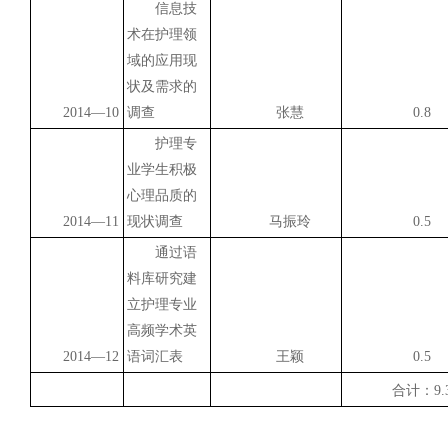
信息技
术在护理领
域的应用现
状及需求的
2014
—10
调查
张慧
0.8
护理专
业学生积极
心理品质的
2014
—11
现状调查
马振玲
0.5
通过语
料库研究建
立护理专业
高频学术英
2014
—12
语词汇表
王颖
0.5
合计：9.